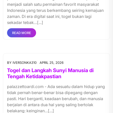
menjadi salah satu permainan favorit masyarakat
Indonesia yang terus berkembang seiring kemajuan
zaman. Di era digital saat ini, togel bukan lagi
sekadar tebak…[...]
READ MORE
BY
IVERSONKA310
APRIL 25, 2026
Togel dan Langkah Sunyi Manusia di
Tengah Ketidakpastian
palazzettoardi.com - Ada sesuatu dalam hidup yang
tidak pernah benar-benar bisa dipegang dengan
pasti. Hari berganti, keadaan berubah, dan manusia
berjalan di antara dua hal yang saling bertolak
belakang: keinginan…[...]