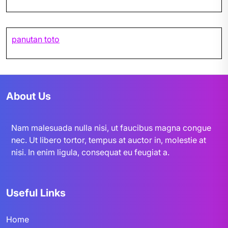
panutan toto
About Us
Nam malesuada nulla nisi, ut faucibus magna congue
nec. Ut libero tortor, tempus at auctor in, molestie at
nisi. In enim ligula, consequat eu feugiat a.
Useful Links
Home