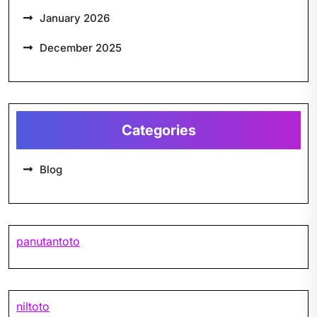
January 2026
December 2025
Categories
Blog
panutantoto
niltoto