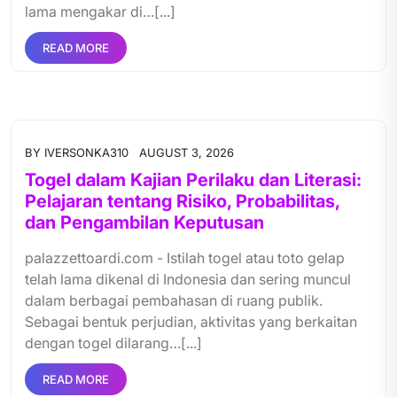
lama mengakar di…[...]
READ MORE
BY
IVERSONKA310
AUGUST 3, 2026
Togel dalam Kajian Perilaku dan Literasi:
Pelajaran tentang Risiko, Probabilitas,
dan Pengambilan Keputusan
palazzettoardi.com - Istilah togel atau toto gelap
telah lama dikenal di Indonesia dan sering muncul
dalam berbagai pembahasan di ruang publik.
Sebagai bentuk perjudian, aktivitas yang berkaitan
dengan togel dilarang…[...]
READ MORE