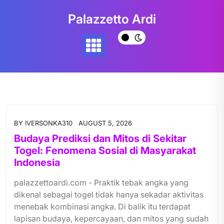
Skip
Palazzetto Ardi
to
content
BY
IVERSONKA310
AUGUST 5, 2026
Budaya Prediksi dan Mitos di Sekitar
Togel: Fenomena Sosial di Masyarakat
Indonesia
palazzettoardi.com - Praktik tebak angka yang
dikenal sebagai togel tidak hanya sekadar aktivitas
menebak kombinasi angka. Di balik itu terdapat
lapisan budaya, kepercayaan, dan mitos yang sudah